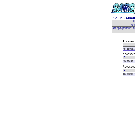
Squid - Анал
П
Пол
Отсортировано: п
Accessed
IP
46.38.98.
Accessed
IP
46.38.98.
Accessed
IP
46.38.98.