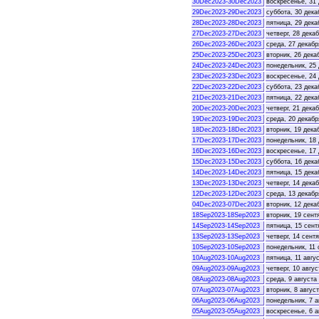
30Dec2023-30Dec2023
воскресенье, 31 
29Dec2023-29Dec2023
суббота, 30 декаб
28Dec2023-28Dec2023
пятница, 29 декаб
27Dec2023-27Dec2023
четверг, 28 декаб
26Dec2023-26Dec2023
среда, 27 декабря
25Dec2023-25Dec2023
вторник, 26 декаб
24Dec2023-24Dec2023
понедельник, 25 
23Dec2023-23Dec2023
воскресенье, 24 
22Dec2023-22Dec2023
суббота, 23 декаб
21Dec2023-21Dec2023
пятница, 22 декаб
20Dec2023-20Dec2023
четверг, 21 декаб
19Dec2023-19Dec2023
среда, 20 декабря
18Dec2023-18Dec2023
вторник, 19 декаб
17Dec2023-17Dec2023
понедельник, 18 
16Dec2023-16Dec2023
воскресенье, 17 
15Dec2023-15Dec2023
суббота, 16 декаб
14Dec2023-14Dec2023
пятница, 15 декаб
13Dec2023-13Dec2023
четверг, 14 декаб
12Dec2023-12Dec2023
среда, 13 декабря
04Dec2023-07Dec2023
вторник, 12 декаб
18Sep2023-18Sep2023
вторник, 19 сентя
14Sep2023-14Sep2023
пятница, 15 сентя
13Sep2023-13Sep2023
четверг, 14 сентя
10Sep2023-10Sep2023
понедельник, 11 
10Aug2023-10Aug2023
пятница, 11 авгус
09Aug2023-09Aug2023
четверг, 10 авгус
08Aug2023-08Aug2023
среда, 9 августа 
07Aug2023-07Aug2023
вторник, 8 август
06Aug2023-06Aug2023
понедельник, 7 ав
05Aug2023-05Aug2023
воскресенье, 6 ав