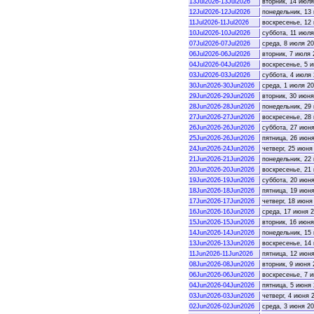
13Jul2026-13Jul2026
вторник, 14 июля 
12Jul2026-12Jul2026
понедельник, 13 
11Jul2026-11Jul2026
воскресенье, 12 
10Jul2026-10Jul2026
суббота, 11 июля 
07Jul2026-07Jul2026
среда, 8 июля 202
06Jul2026-06Jul2026
вторник, 7 июля 2
04Jul2026-04Jul2026
воскресенье, 5 и
03Jul2026-03Jul2026
суббота, 4 июля 2
30Jun2026-30Jun2026
среда, 1 июля 202
29Jun2026-29Jun2026
вторник, 30 июня 
28Jun2026-28Jun2026
понедельник, 29 
27Jun2026-27Jun2026
воскресенье, 28 
26Jun2026-26Jun2026
суббота, 27 июня
25Jun2026-26Jun2026
пятница, 26 июня
24Jun2026-24Jun2026
четверг, 25 июня 
21Jun2026-21Jun2026
понедельник, 22 
20Jun2026-20Jun2026
воскресенье, 21 
19Jun2026-19Jun2026
суббота, 20 июня
18Jun2026-18Jun2026
пятница, 19 июня
17Jun2026-17Jun2026
четверг, 18 июня 
16Jun2026-16Jun2026
среда, 17 июня 2
15Jun2026-15Jun2026
вторник, 16 июня 
14Jun2026-14Jun2026
понедельник, 15 
13Jun2026-13Jun2026
воскресенье, 14 
11Jun2026-11Jun2026
пятница, 12 июня
08Jun2026-08Jun2026
вторник, 9 июня 2
06Jun2026-06Jun2026
воскресенье, 7 и
04Jun2026-04Jun2026
пятница, 5 июня 2
03Jun2026-03Jun2026
четверг, 4 июня 2
02Jun2026-02Jun2026
среда, 3 июня 202