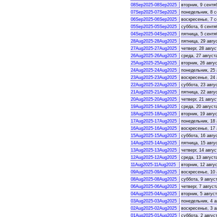
08Sep2025-08Sep2025
вторник, 9 сентяб
07Sep2025-07Sep2025
понедельник, 8 с
06Sep2025-06Sep2025
воскресенье, 7 с
05Sep2025-05Sep2025
суббота, 6 сентяб
04Sep2025-04Sep2025
пятница, 5 сентяб
28Aug2025-28Aug2025
пятница, 29 авгус
27Aug2025-27Aug2025
четверг, 28 авгус
26Aug2025-26Aug2025
среда, 27 августа
25Aug2025-25Aug2025
вторник, 26 авгус
24Aug2025-24Aug2025
понедельник, 25 а
23Aug2025-23Aug2025
воскресенье, 24 а
22Aug2025-22Aug2025
суббота, 23 авгус
21Aug2025-21Aug2025
пятница, 22 авгус
20Aug2025-20Aug2025
четверг, 21 авгус
19Aug2025-19Aug2025
среда, 20 августа
18Aug2025-18Aug2025
вторник, 19 авгус
17Aug2025-17Aug2025
понедельник, 18 а
16Aug2025-16Aug2025
воскресенье, 17 а
15Aug2025-15Aug2025
суббота, 16 авгус
14Aug2025-14Aug2025
пятница, 15 авгус
13Aug2025-13Aug2025
четверг, 14 авгус
12Aug2025-12Aug2025
среда, 13 августа
11Aug2025-11Aug2025
вторник, 12 авгус
09Aug2025-09Aug2025
воскресенье, 10 а
08Aug2025-08Aug2025
суббота, 9 август
06Aug2025-06Aug2025
четверг, 7 август
04Aug2025-04Aug2025
вторник, 5 август
03Aug2025-03Aug2025
понедельник, 4 ав
02Aug2025-02Aug2025
воскресенье, 3 ав
01Aug2025-01Aug2025
суббота, 2 август