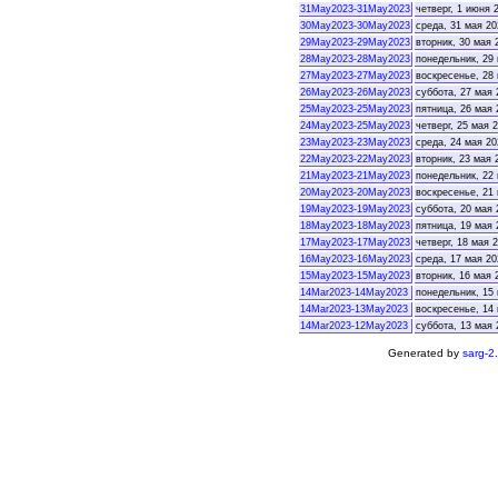
31May2023-31May2023
четверг, 1 июня 2
30May2023-30May2023
среда, 31 мая 202
29May2023-29May2023
вторник, 30 мая 2
28May2023-28May2023
понедельник, 29 
27May2023-27May2023
воскресенье, 28 
26May2023-26May2023
суббота, 27 мая 2
25May2023-25May2023
пятница, 26 мая 2
24May2023-25May2023
четверг, 25 мая 2
23May2023-23May2023
среда, 24 мая 202
22May2023-22May2023
вторник, 23 мая 2
21May2023-21May2023
понедельник, 22 
20May2023-20May2023
воскресенье, 21 
19May2023-19May2023
суббота, 20 мая 2
18May2023-18May2023
пятница, 19 мая 2
17May2023-17May2023
четверг, 18 мая 2
16May2023-16May2023
среда, 17 мая 202
15May2023-15May2023
вторник, 16 мая 2
14Mar2023-14May2023
понедельник, 15 
14Mar2023-13May2023
воскресенье, 14 
14Mar2023-12May2023
суббота, 13 мая 2
Generated by
sarg-2