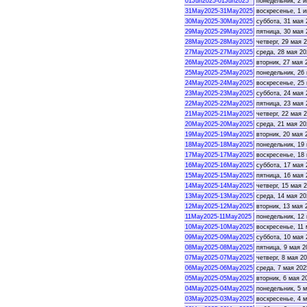
01Jun2025-01Jun2025
понедельник, 2 и
31May2025-31May2025
воскресенье, 1 и
30May2025-30May2025
суббота, 31 мая 2
29May2025-29May2025
пятница, 30 мая 2
28May2025-28May2025
четверг, 29 мая 2
27May2025-27May2025
среда, 28 мая 202
26May2025-26May2025
вторник, 27 мая 2
25May2025-25May2025
понедельник, 26 
24May2025-24May2025
воскресенье, 25 
23May2025-23May2025
суббота, 24 мая 2
22May2025-22May2025
пятница, 23 мая 2
21May2025-21May2025
четверг, 22 мая 2
20May2025-20May2025
среда, 21 мая 202
19May2025-19May2025
вторник, 20 мая 2
18May2025-18May2025
понедельник, 19 
17May2025-17May2025
воскресенье, 18 
16May2025-16May2025
суббота, 17 мая 2
15May2025-15May2025
пятница, 16 мая 2
14May2025-14May2025
четверг, 15 мая 2
13May2025-13May2025
среда, 14 мая 202
12May2025-12May2025
вторник, 13 мая 2
11May2025-11May2025
понедельник, 12 
10May2025-10May2025
воскресенье, 11 
09May2025-09May2025
суббота, 10 мая 2
08May2025-08May2025
пятница, 9 мая 20
07May2025-07May2025
четверг, 8 мая 20
06May2025-06May2025
среда, 7 мая 2025
05May2025-05May2025
вторник, 6 мая 20
04May2025-04May2025
понедельник, 5 м
03May2025-03May2025
воскресенье, 4 м