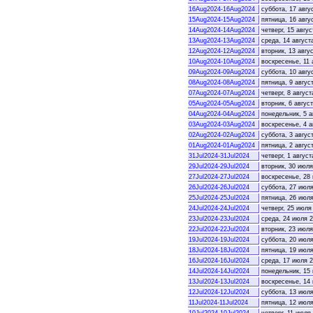
16Aug2024-16Aug2024
суббота, 17 авгус
15Aug2024-15Aug2024
пятница, 16 авгус
14Aug2024-14Aug2024
четверг, 15 авгус
13Aug2024-13Aug2024
среда, 14 августа
12Aug2024-12Aug2024
вторник, 13 авгус
10Aug2024-10Aug2024
воскресенье, 11 а
09Aug2024-09Aug2024
суббота, 10 авгус
08Aug2024-08Aug2024
пятница, 9 август
07Aug2024-07Aug2024
четверг, 8 август
05Aug2024-05Aug2024
вторник, 6 август
04Aug2024-04Aug2024
понедельник, 5 ав
03Aug2024-03Aug2024
воскресенье, 4 ав
02Aug2024-02Aug2024
суббота, 3 август
01Aug2024-01Aug2024
пятница, 2 август
31Jul2024-31Jul2024
четверг, 1 август
29Jul2024-29Jul2024
вторник, 30 июля 
27Jul2024-27Jul2024
воскресенье, 28 
26Jul2024-26Jul2024
суббота, 27 июля
25Jul2024-25Jul2024
пятница, 26 июля
24Jul2024-24Jul2024
четверг, 25 июля 
23Jul2024-23Jul2024
среда, 24 июля 2
22Jul2024-22Jul2024
вторник, 23 июля 
19Jul2024-19Jul2024
суббота, 20 июля
18Jul2024-18Jul2024
пятница, 19 июля
16Jul2024-16Jul2024
среда, 17 июля 2
14Jul2024-14Jul2024
понедельник, 15 
13Jul2024-13Jul2024
воскресенье, 14 
12Jul2024-12Jul2024
суббота, 13 июля
11Jul2024-11Jul2024
пятница, 12 июля